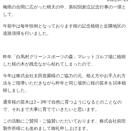
梅雨の合間に広がった晴天の中、第62回創立記念行事の一環と
して、
午前中は毎年恒例となっております桜の記念植樹と近隣地区の
道路清掃を行いました。
昨年「白馬村グリーンスポーツの森」マレットゴルフ場に植樹
した桜の木が残念ながら枯れてしまったので、
今年は株式会社太田造園様のご協力の元、植え方やお手入れ方
法をご指導いただきながら昨年と同じ場所に桜の苗木を10本植
樹しました。
通常桜の苗木は2～3年で自然に育つようになるとのことなの
で、それまで大事に育てていきたいと思います。
この活動にご賛同・ご協賛いただいております、株式会社前田
製作所様にも改めまして御礼申し上げます。